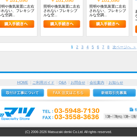
￥181,898
￥181,898
￥181,898
照明や換気装置に左右
照明や換気装置に左右
照明や換気装置に左右
されない、フレキシブ
されない フレキシブ
されない、フレキシブ
ルな空調...
ルな空...
ルな空調...
1
2
3
4
5
6
7
8
次ページへ ＞
HOME
ご利用ガイド
Q&A
お問合せ
会社案内
お知らせ
(C) 2006-2026 Matsuzaki denki Co.Ltd. All rights reserved.