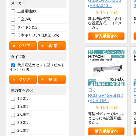
GBSA04013MUB
メーカー
(RBSA040...
(
三菱電機(80)
￥155,154
基本機能充実。 多様
日立(60)
な設置方式。 （※メ
ダイキン(52)
ーカ...
ー
日本キャリア(旧東芝)(26)
タイプ別
天井埋込カセット型（ビルト
イン）(218)
日立
馬力数を選択
RCB-GP45RSH12
1.5馬力
(RCB-GP...
(
1.8馬力
￥163,054
薄型ボディーで狭いふ
2.0馬力
ところにも設置可能。
また...
ま
2.3馬力
2.5馬力