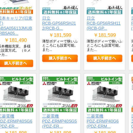
日本キャリア(旧東
日立
日立
芝)
RCB-GP56RSHJ1
RCB-GP56RSH11
GBSA05613JMUB
2(RCB-G...
(RCB-GP...
RBSA05...
￥181,599
￥181,599
￥181,490
薄型ボディーで狭いふ
薄型ボディーで狭いふ
ところにも設置可能。
ところにも設置可能。
基本機能充実。 多様
また...
また...
な設置方式。 （※メ
カ...
三菱電機
三菱電機
三菱電機
PDZ-ERMP40SG6
PDZ-ERMP40SG5
PDZ-ERMP40G6
PDZ-ER...
(PDZ-ER...
(PDZ-ERM...