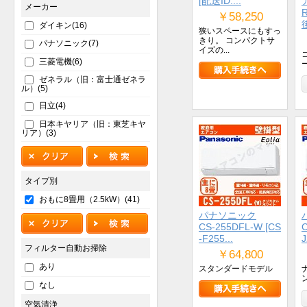
[配送ID:...
メーカー
￥58,250
ダイキン(16)
狭いスペースにもすっ
きり。 コンパクトサ
パナソニック(7)
イズの...
三菱電機(6)
ゼネラル（旧：富士通ゼネラ
ル）(5)
日立(4)
日本キヤリア（旧：東芝キヤ
リア）(3)
タイプ別
おもに8畳用（2.5kW）(41)
パナソニック
CS-255DFL-W [CS
C
-F255...
J
フィルター自動お掃除
￥64,800
あり
スタンダードモデル
なし
空気清浄