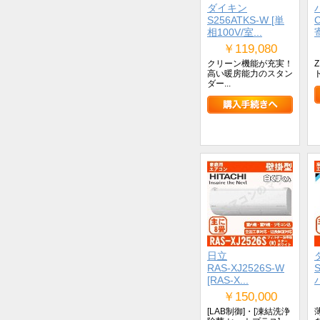
ダイキン
S256ATKS-W [単
相100V/室...
￥119,080
クリーン機能が充実！
高い暖房能力のスタン
ダー...
日立
RAS-XJ2526S-W
[RAS-X...
￥150,000
[LAB制御]・[凍結洗浄