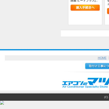
除菌 ヒートプラス]...
ュ
HOME
(C) 