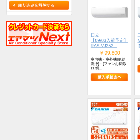
日立
【09/03入荷予定】
RAS-VJ252...
[
￥99,800
室内機・室外機[凍結
洗浄]・[ファンお掃除
ロボ]...