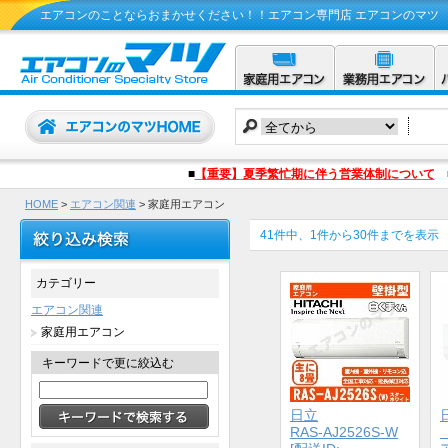
エアコンのことならおまかせください！！エアコン専門店 エアコンのマツ
■
【重要】夏季繁忙期に伴う営業体制について
HOME
>
エアコン関連
> 家庭用エアコン
41件中、1件から30件までを表示
カテゴリー
エアコン関連
家庭用エアコン
キーワードで更に絞込む
日立
RAS-AJ2526S-W