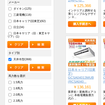
1(RPC-G...
(
メーカー
￥125,366
ダイキン(125)
インテリアと調和する
薄くシンプルなデザイ
三菱電機(116)
ン ※...
ン
日本キャリア(旧東芝)(92)
日立(34)
日本キヤリア（旧：東芝キヤ
リア）(1)
タイプ別
天井吊型(368)
日本キャリア(旧東
芝)
馬力数を選択
GCSA04013MUB
(RCSA040...
(
1.5馬力
￥136,161
1.8馬力
業界初！業務用エアコ
2.0馬力
ンに 本格電機集塵方
式の ...
式
2.3馬力