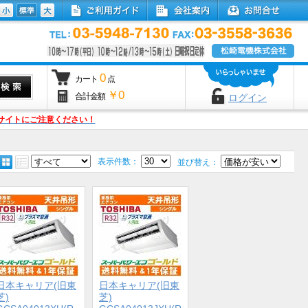
0
カート
点
￥0
合計金額
ログイン
サイトにご注意ください！
表示件数：
並び替え：
日本キャリア(旧東
日本キャリア(旧東
芝)
芝)