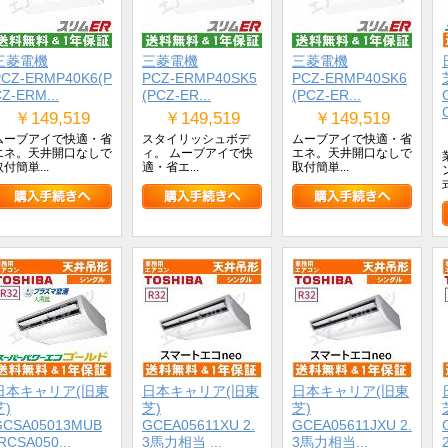
三菱電機
三菱電機
三菱電機
PCZ-ERMP40K6(P
PCZ-ERMP40SK5
PCZ-ERMP40SK6
Z-ERM...
(PCZ-ER...
(PCZ-ER...
￥149,519
￥149,519
￥149,519
ムーブアイで快適・省
スタイリッシュボデ
ムーブアイで快適・省
エネ。天井開口なしで
ィ。 ムーブアイで快
エネ。天井開口なしで
取付簡単...
適・省エ...
取付簡単...
式
日本キャリア(旧東
日本キャリア(旧東
日本キャリア(旧東
芝)
芝)
芝)
GCSA05013MUB
GCEA05611XU 2.
GCEA05611JXU 2.
RCSA050...
3馬力相当 ...
3馬力相当...