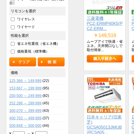
台）
リモコンを選択
三菱電機
ワイヤレス
PCZ-ERMP40K5(P
ワイヤード
CZ-ERM...
C
￥149,519
性能を選択
ムーブアイで快適・省
省エネ性重視（省エネ機）
エネ。天井開口なしで
取付簡単...
価格重視（標準機）
価格
125,366 ～ 149,999
(22)
153,667 ～ 199,999
(95)
200,500 ～ 249,999
(82)
252,286 ～ 299,999
(45)
300,070 ～ 399,999
(43)
日本キャリア(旧東
400,703 ～ 499,999
(37)
芝)
500,848 ～ 500,000
(44)
GCSA05013JMUB
(RCSA05...
(
¥
～ ¥