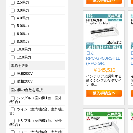
2.5馬力
3.0馬力
4.0馬力
5.0馬力
6.0馬力
8.0馬力
10.0馬力
日立
12.0馬力
RPC-GP50RSH11
(RPC-GP...
1
電源を選択
￥145,510
三相200V
インテリアと調和する
薄くシンプルなデザイ
単相200V
ン ※...
ン
室内機の台数を選択
シングル（室内機1台、室外
機1台）
ツイン（室内機2台、室外機1
台）
トリプル（室内機3台、室外
機1台）
フォー（室内機4台、室外機1