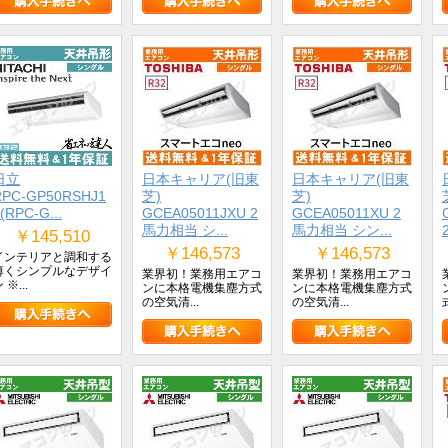
日立
日本キャリア(旧東
日本キャリア(旧東
RPC-GP50RSHJ1
芝)
芝)
(RPC-G...
GCEA05011JXU 2
GCEA05011XU 2
馬力相当 シ...
馬力相当 シン...
￥145,510
￥146,573
￥146,573
インテリアと調和する
薄くシンプルなデザイ
業界初！業務用エアコ
業界初！業務用エアコ
 ※...
ンに本格電機集塵方式
ンに本格電機集塵方式
の空気清...
の空気清...
式