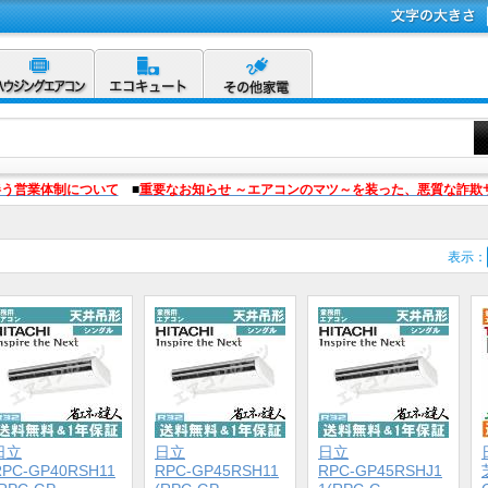
伴う営業体制について
■
重要なお知らせ ～エアコンのマツ～を装った、悪質な詐欺
表示：
日立
日立
日立
RPC-GP40RSH11
RPC-GP45RSH11
RPC-GP45RSHJ1