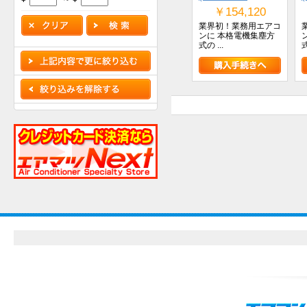
￥154,120
業界初！業務用エアコ
ンに 本格電機集塵方
式の ...
式