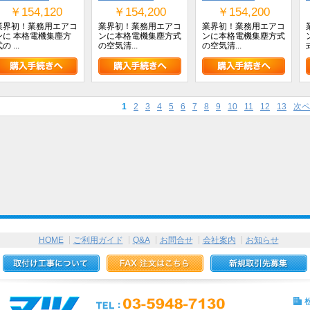
￥154,120
￥154,200
￥154,200
業界初！業務用エアコ
業界初！業務用エアコ
業界初！業務用エアコ
ンに 本格電機集塵方
ンに本格電機集塵方式
ンに本格電機集塵方式
の ...
の空気清...
の空気清...
式
1
2
3
4
5
6
7
8
9
10
11
12
13
次ペ
HOME
ご利用ガイド
Q&A
お問合せ
会社案内
お知らせ