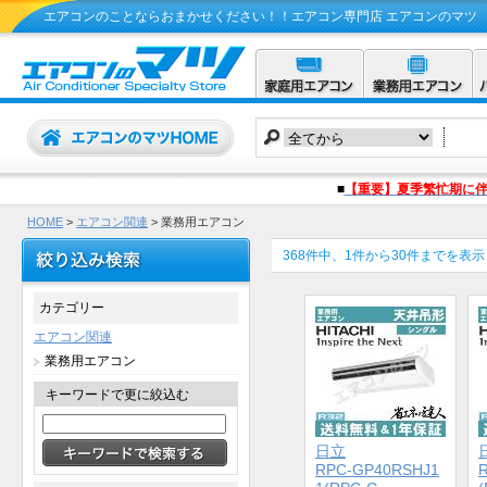
エアコンのことならおまかせください！！エアコン専門店 エアコンのマツ
■
【重要】夏季繁忙期に
HOME
>
エアコン関連
> 業務用エアコン
368件中、1件から30件までを表示
カテゴリー
エアコン関連
業務用エアコン
キーワードで更に絞込む
日立
RPC-GP40RSHJ1