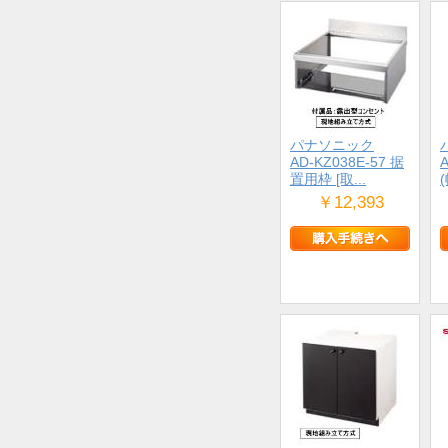
パナソニック
AD-KZ038E-57 据
置用枠 [取...
(
￥12,393