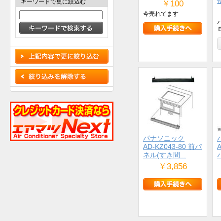
キーワードで更に絞込む
￥100
今売れてます
Ｅ
パナソニック
AD-KZ043-80 前パ
ネル(すき間...
￥3,856