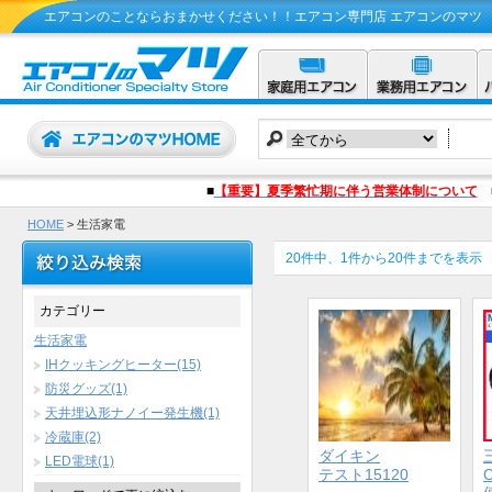
エアコンのことならおまかせください！！エアコン専門店 エアコンのマツ
■
【重要】夏季繁忙期に伴う営業体制について
HOME
> 生活家電
20件中、1件から20件までを表示
カテゴリー
生活家電
IHクッキングヒーター(15)
防災グッズ(1)
天井埋込形ナノイー発生機(1)
冷蔵庫(2)
ダイキン
LED電球(1)
テスト15120