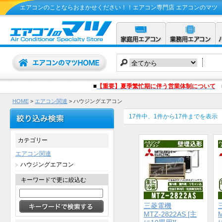
エアコンのことならおまかせください！！エアコン専門店 エアコンのマツ
■
【重要】夏季繁忙期に伴う営業体制について
HOME
>
エアコン関連
> ハウジングエアコン
17件中、1件から17件までを表示
カテゴリー
エアコン関連
ハウジングエアコン
キーワードで更に絞込む
三菱電機
MTZ-2822AS [主