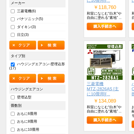
に10畳用][...
メーカー
￥118,760
三菱電機(6)
和室になじむ“白木”や
自由に塗れる“素地” ...
パナソニック(5)
ダイキン(3)
日立(3)
タイプ別
ハウジングエアコン-壁埋込形
(17)
三菱電機
MTZ-2826AS [主
C
ハウジングエアコン
に10畳用][...
B
壁埋込型
￥134,089
畳数別
和室になじむ“白木”や
自由に塗れる“素地” ...
おもに6畳用
おもに8畳用
おもに10畳用