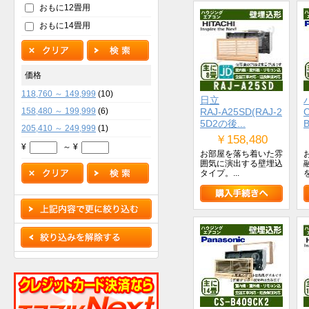
おもに12畳用
おもに14畳用
価格
118,760 ～ 149,999
(10)
日立
158,480 ～ 199,999
(6)
RAJ-A25SD(RAJ-2
C
5D2の後...
B
205,410 ～ 249,999
(1)
￥158,480
¥
～ ¥
お部屋を落ち着いた雰
囲気に演出する壁埋込
タイプ。...