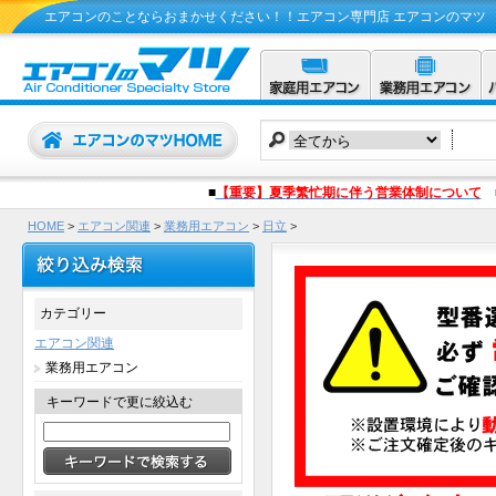
エアコンのことならおまかせください！！エアコン専門店 エアコンのマツ
■
【重要】夏季繁忙期に伴う営業体制について
HOME
>
エアコン関連
>
業務用エアコン
>
日立
>
RCB-GP45RSH11(RCB-GP45RSH9の後継機種) 1.8馬力相当 シングル 
カテゴリー
エアコン関連
業務用エアコン
キーワードで更に絞込む