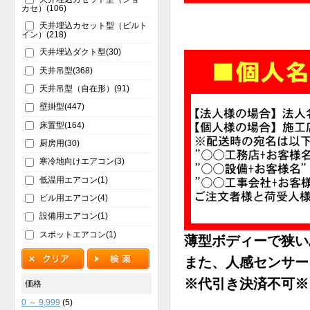
カセ）(106)
天井埋込カセット型（ビルト
イン）(218)
天井埋込ダクト型(30)
天井吊型(368)
天井吊型（自在形）(91)
壁掛型(447)
床置型(164)
厨房用(30)
寒冷地向けエアコン(3)
低温用エアコン(1)
ビル用エアコン(4)
設備用エアコン(1)
スポットエアコン(1)
薄型ボディーで狭い
また、人感センサー
※代引き決済不可※
価格
0 ～ 9,999
(5)