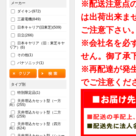
※配送注意点
メーカー
ダイキン(972)
は出荷出来ま
三菱電機(849)
日本キャリア(旧東芝)(509)
ご注意下さい
日立(266)
※会社名を必
日本キヤリア（旧：東芝キヤ
リア）(6)
せん。御了承
その他(1)
パナソニック(1)
※再配達が発
でご注意くだ
タイプ別
特別限定品(1)
天井埋込カセット型（一方
向）(255)
天井埋込カセット型（二方
向）(259)
天井埋込カセット型（四方
向）(624)
天井埋込カセット型（ショー