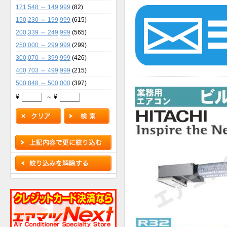
121,548 ～ 149,999
(82)
150,230 ～ 199,999
(615)
200,339 ～ 249,999
(565)
250,000 ～ 299,999
(299)
300,070 ～ 399,999
(426)
400,703 ～ 499,999
(215)
500,848 ～ 500,000
(397)
¥
～ ¥