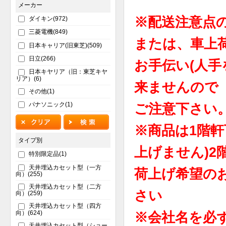
メーカー
※配送注意点
ダイキン(972)
三菱電機(849)
または、車上
日本キャリア(旧東芝)(509)
日立(266)
お手伝い(人手
日本キヤリア（旧：東芝キヤ
リア）(6)
来ませんので
その他(1)
パナソニック(1)
ご注意下さい
※商品は1階軒
タイプ別
上げません)2
特別限定品(1)
天井埋込カセット型（一方
荷上げ希望の
向）(255)
天井埋込カセット型（二方
さい
向）(259)
天井埋込カセット型（四方
向）(624)
※会社名を必
天井埋込カセット型（ショー