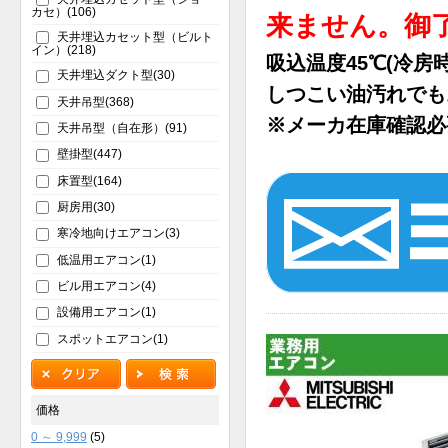
カセ）(106)
来ません。御
天井埋込カセット型（ビルト
イン）(218)
吸込温度45℃(冷房
天井埋込ダクト型(30)
しつこい油汚れでも
天井吊型(368)
※メーカ在庫確認必
天井吊型（自在形）(91)
壁掛型(447)
床置型(164)
厨房用(30)
寒冷地向けエアコン(3)
低温用エアコン(1)
ビル用エアコン(4)
設備用エアコン(1)
スポットエアコン(1)
価格
0 ～ 9,999
(5)