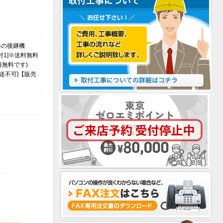
）
0L4の後継機
1対1]※送料無料
無料です)
送不可]【販売
）