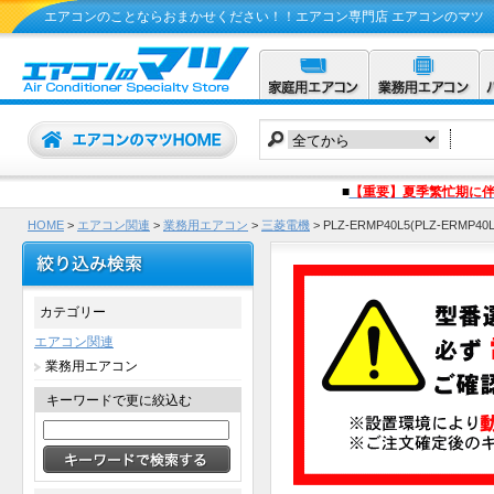
エアコンのことならおまかせください！！エアコン専門店 エアコンのマツ
■
【重要】夏季繁忙期に
HOME
>
エアコン関連
>
業務用エアコン
>
三菱電機
>
PLZ-ERMP40L5(PLZ-
カテゴリー
エアコン関連
業務用エアコン
キーワードで更に絞込む