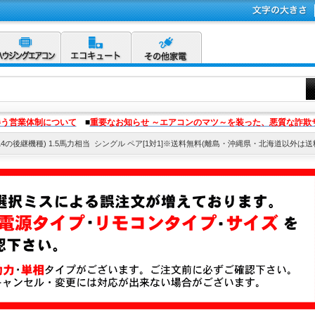
伴う営業体制について
■
重要なお知らせ ～エアコンのマツ～を装った、悪質な詐欺
ERMP40L4の後継機種) 1.5馬力相当 シングル ペア[1対1]※送料無料(離島・沖縄県・北海