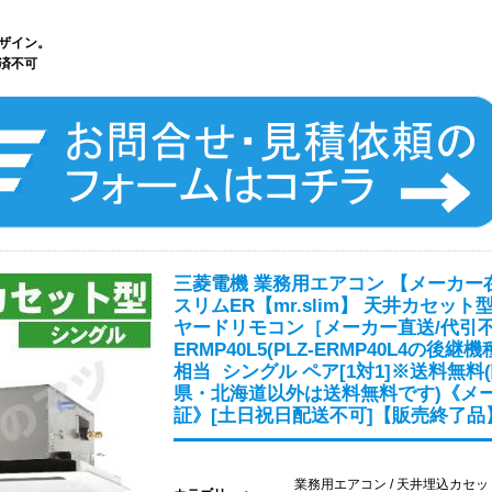
ザイン。
済不可
三菱電機 業務用エアコン 【メーカー
スリムER【mr.slim】 天井カセット
ヤードリモコン［メーカー直送/代引不可
ERMP40L5(PLZ-ERMP40L4の後継機種
相当 シングル ペア[1対1]※送料無料
県・北海道以外は送料無料です)《メ
証》[土日祝日配送不可]【販売終了品
業務用エアコン / 天井埋込カセ