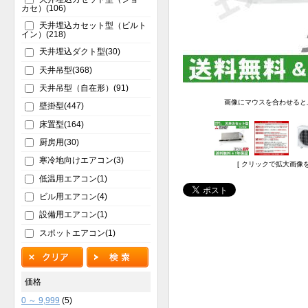
カセ）(106)
天井埋込カセット型（ビルト
イン）(218)
天井埋込ダクト型(30)
天井吊型(368)
天井吊型（自在形）(91)
画像にマウスを合わせると
壁掛型(447)
床置型(164)
厨房用(30)
寒冷地向けエアコン(3)
[ クリックで拡大画像を
低温用エアコン(1)
ビル用エアコン(4)
設備用エアコン(1)
スポットエアコン(1)
価格
0 ～ 9,999
(5)