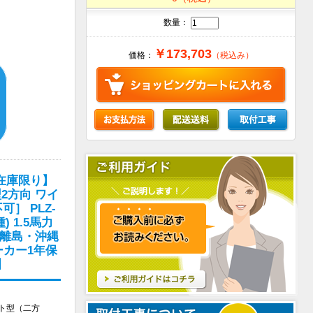
数量：
￥173,703
価格：
（税込み）
在庫限り】
型2方向 ワイ
］ PLZ-
) 1.5馬力
(離島・沖縄
ーカー1年保
】
ット型（二方