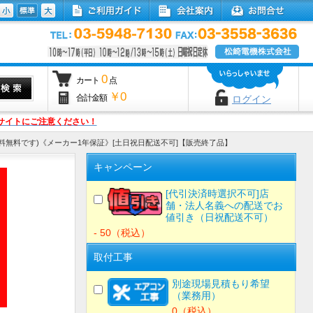
0
カート
点
￥0
合計金額
ログイン
サイトにご注意ください！
道以外は送料無料です)《メーカー1年保証》[土日祝日配送不可]【販売終了品】
キャンペーン
[代引決済時選択不可]店
舗・法人名義への配送でお
値引き（日祝配送不可）
- 50（税込）
取付工事
別途現場見積もり希望
（業務用）
0（税込）