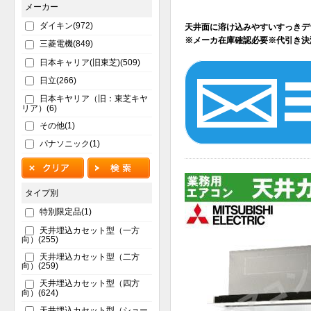
メーカー
ダイキン(972)
天井面に溶け込みやすいすっきデ
※メーカ在庫確認必要※代引き決
三菱電機(849)
日本キャリア(旧東芝)(509)
日立(266)
日本キヤリア（旧：東芝キヤ
リア）(6)
その他(1)
パナソニック(1)
タイプ別
特別限定品(1)
天井埋込カセット型（一方
向）(255)
天井埋込カセット型（二方
向）(259)
天井埋込カセット型（四方
向）(624)
天井埋込カセット型（ショー