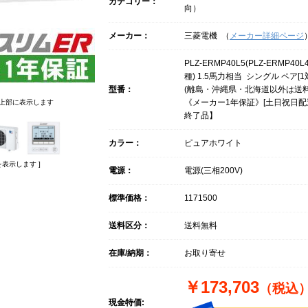
カテゴリー：
向）
メーカー：
三菱電機 （
メーカー詳細ページ
PLZ-ERMP40L5(PLZ-ERMP4
種) 1.5馬力相当 シングル ペア[
型番：
(離島・沖縄県・北海道以外は送料
《メーカー1年保証》[土日祝日配
上部に表示します
終了品】
カラー：
ピュアホワイト
表示します ]
電源：
電源(三相200V)
標準価格：
1171500
送料区分：
送料無料
在庫/納期：
お取り寄せ
￥173,703
（税込
現金特価: