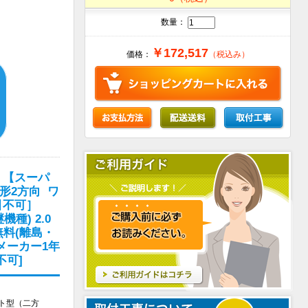
数量：
￥172,517
価格：
（税込み）
 【スーパ
形2方向 ワ
引不可］
機種) 2.0
無料(離島・
メーカー1年
不可]
ット型（二方