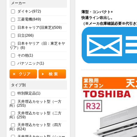
メーカー
ダイキン(972)
薄型・コンパクト+
快適ライン吹出し。
三菱電機(849)
（※メーカ在庫確認必要※代引き
日本キャリア(旧東芝)(509)
日立(266)
日本キヤリア（旧：東芝キヤ
リア）(6)
その他(1)
パナソニック(1)
タイプ別
特別限定品(1)
天井埋込カセット型（一方
向）(255)
天井埋込カセット型（二方
向）(259)
天井埋込カセット型（四方
向）(624)
天井埋込カセット型（ショー