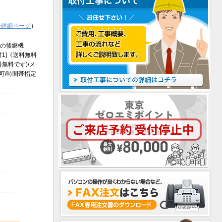
ー詳細ページ
）
XUの後継機
1対1]《送料無料
無料です)/メ
可/時間帯指定
）