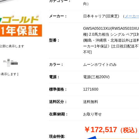
カテゴリー：
向）
メーカー：
日本キャリア(旧東芝) （
メーカ
GWSA05013XU(RWSA05033
種) 2.0馬力相当 シングル ペア[
型番：
(離島・沖縄県・北海道以外は送料
ーカー1年保証》[土日祝日配送不
上部に表示します
不可]
カラー：
ムーンホワイトのみ
表示します ]
電源：
電源(三相200V)
標準価格：
1271600
送料区分：
送料無料
在庫/納期：
お取り寄せ
￥172,517
（税込
現金特価: