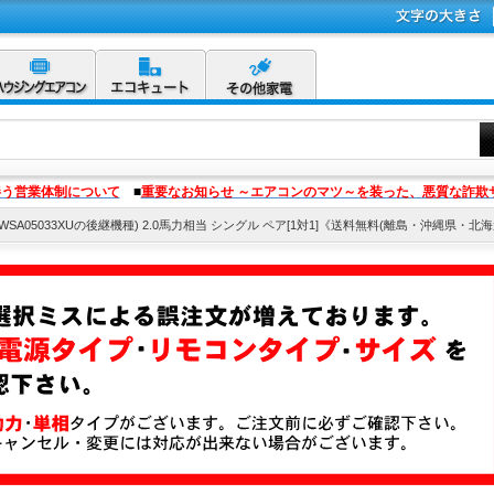
伴う営業体制について
■
重要なお知らせ ～エアコンのマツ～を装った、悪質な詐欺
U(RWSA05033XUの後継機種) 2.0馬力相当 シングル ペア[1対1]《送料無料(離島・沖