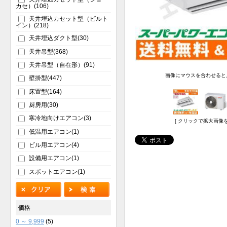
カセ）(106)
天井埋込カセット型（ビルト
イン）(218)
天井埋込ダクト型(30)
天井吊型(368)
天井吊型（自在形）(91)
画像にマウスを合わせると
壁掛型(447)
床置型(164)
厨房用(30)
寒冷地向けエアコン(3)
[ クリックで拡大画像を
低温用エアコン(1)
ビル用エアコン(4)
設備用エアコン(1)
スポットエアコン(1)
価格
0 ～ 9,999
(5)