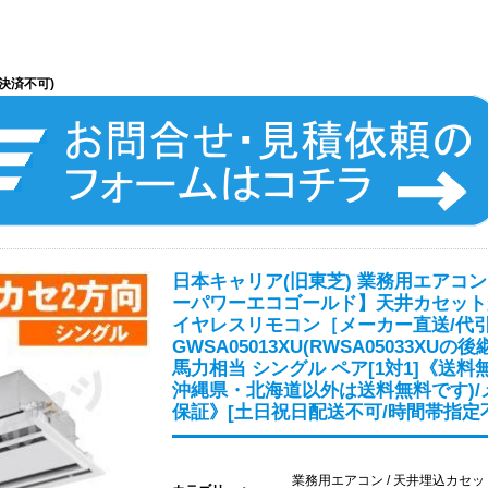
決済不可)
日本キャリア(旧東芝) 業務用エアコン
ーパワーエコゴールド】天井カセット
イヤレスリモコン［メーカー直送/代
GWSA05013XU(RWSA05033XUの後継
馬力相当 シングル ペア[1対1]《送料
沖縄県・北海道以外は送料無料です)/
保証》[土日祝日配送不可/時間帯指定
業務用エアコン / 天井埋込カセ