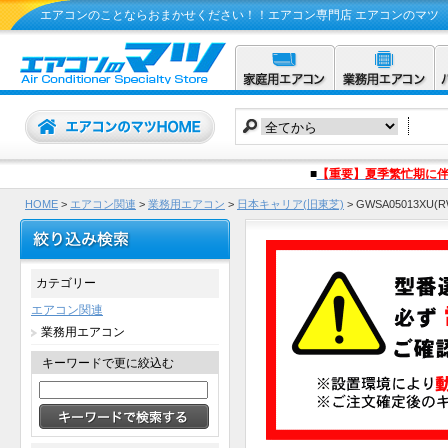
エアコンのことならおまかせください！！エアコン専門店 エアコンのマツ
■
【重要】夏季繁忙期に
HOME
>
エアコン関連
>
業務用エアコン
>
日本キャリア(旧東芝)
>
GWSA05013X
カテゴリー
エアコン関連
業務用エアコン
キーワードで更に絞込む