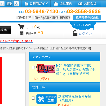
0
カート
点
￥0
合計金額
ログイン
サイトにご注意ください！
縄県・北海道以外は送料無料です)/メーカー1年保証》[土日祝日配送不可/時間帯指定不可]
キャンペーン
[代引決済時選択不可]店
舗・法人名義への配送でお
値引き（日祝配送不可）
- 50（税込）
取付工事
別途現場見積もり希望
（業務用）
0（税込）