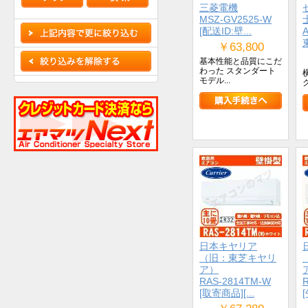
三菱電機
MSZ-GV2525-W
[配送ID:壁...
￥63,800
基本性能と品質にこだ
わった スタンダート
モデル...
日本キヤリア
（旧：東芝キヤリ
ア）
RAS-2814TM-W
[取寄商品][...