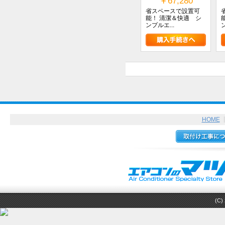
￥67,280
省スペースで設置可
能！ 清潔＆快適 シ
ンプルエ...
HOME
(C) 