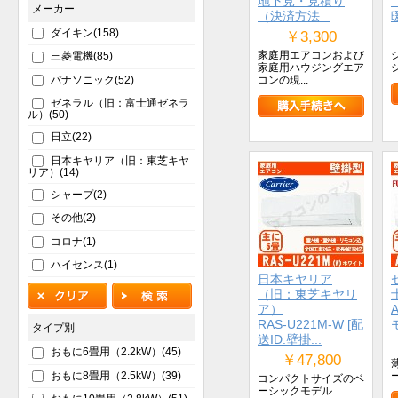
地下見・見積り
メーカー
（決済方法...
暖
ダイキン(158)
￥3,300
家庭用エアコンおよび
三菱電機(85)
家庭用ハウジングエア
パナソニック(52)
コンの現...
ゼネラル（旧：富士通ゼネラ
ル）(50)
日立(22)
日本キヤリア（旧：東芝キヤ
リア）(14)
シャープ(2)
その他(2)
コロナ(1)
ハイセンス(1)
日本キヤリア
（旧：東芝キヤリ
ア）
RAS-U221M-W [配
タイプ別
送ID:壁掛...
おもに6畳用（2.2kW）(45)
￥47,800
おもに8畳用（2.5kW）(39)
コンパクトサイズのベ
ーシックモデル