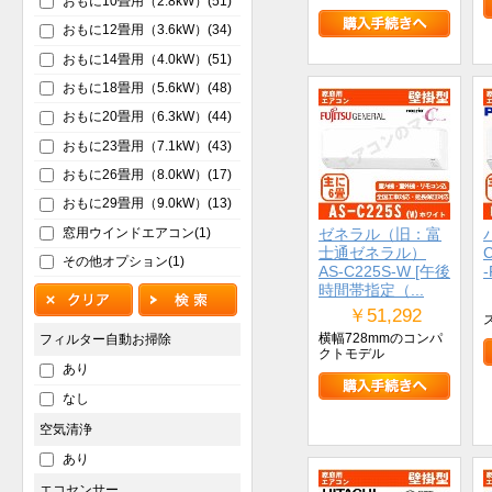
おもに10畳用（2.8kW）(51)
おもに12畳用（3.6kW）(34)
おもに14畳用（4.0kW）(51)
おもに18畳用（5.6kW）(48)
おもに20畳用（6.3kW）(44)
おもに23畳用（7.1kW）(43)
おもに26畳用（8.0kW）(17)
おもに29畳用（9.0kW）(13)
窓用ウインドエアコン(1)
ゼネラル（旧：富
士通ゼネラル）
C
その他オプション(1)
AS-C225S-W [午後
-
時間帯指定（...
￥51,292
横幅728mmのコンパ
フィルター自動お掃除
クトモデル
あり
なし
空気清浄
あり
エコセンサー