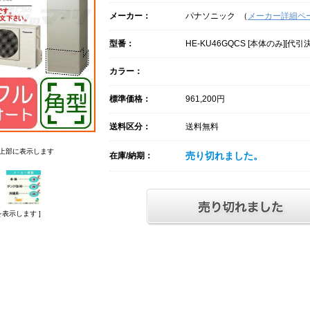
メーカー：
パナソニック （
メーカー詳細ペ
型番：
HE-KU46GQCS [本体のみ][代引
カラー：
標準価格：
961,200円
送料区分：
送料無料
上部に表示します
売り切れました。
在庫/納期：
表示します ]