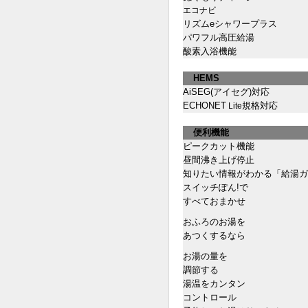
エコナビ
リズムeシャワープラス
パワフル高圧給湯
酸素入浴機能
HEMS
AiSEG(アイセグ)対応
ECHONET
規格対応
Lite
便利機能
ピークカット機能
昼間沸き上げ停止
知りたい情報がわかる「給湯
スイッチぽん!で
すべておまかせ
おふろのお湯を
あつくするなら
お湯の量を
調節する
湯温をカンタン
コントロール