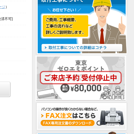
ージ
）
決済不可]