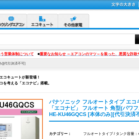
伴う営業体制について
■
重要なお知らせ ～エアコンのマツ～を装った、悪質な詐欺
のみ][代引決済不可]
>対応エコキュートが新登場！
コを考える「エコナビ」搭載。
パナソニック フルオートタイプ エコ
「エコナビ」 フルオート 角型(パワフ
HE-KU46GQCS [本体のみ][代引決済
カテゴリー：
フルオートタイプ / タンク容量：46