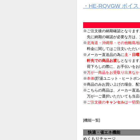
・HE-RQVGW ボイ
※ご注文後の納期確認となります
先に納期の確認が必要な方は、
※
北海道・沖縄県・その他離島地
料金に関してはご注文いただい
※メーカー直送品の為に
土・日曜
軒先での商品お渡し
となります
荷下ろしの際に、お手伝いをお
※
万が一商品をお受取り出来なか
※
本体
(貯湯ユニット・ヒートポ
※商品のみお買い上げの場合、配
※こちらの商品は、メーカー直送
万が一ご選択いただいても当店
※
ご注文後の
キャンセル
は一切受
[機能一覧]
快適・省エネ機能
ぬくもりチャージ