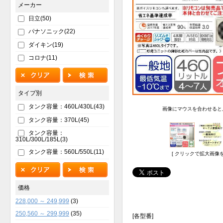
メーカー
日立(50)
パナソニック(22)
ダイキン(19)
コロナ(11)
タイプ別
タンク容量：460L/430L(43)
画像にマウスを合わせると
タンク容量：370L(45)
タンク容量：
310L/300L/185L(3)
タンク容量：560L/550L(11)
[ クリックで拡大画像を
価格
228,000 ～ 249,999
(3)
250,560 ～ 299,999
(35)
[各型番]