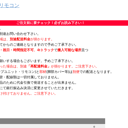
スリモコン
ご注文前に要チェック！必ずお読み下さい！
。
別途お問い合わせ下さい。
域は、
別途配送料金
が掛かります。
てからのご連絡となりますので予めご了承下さい。
・祝日・時間指定不可
。
4tトラック
で
搬入可能な場所
且つ
。
願いする場合もございます。予めご了承下さい。
った場合は、別途
「再配達料金」
が掛かります。ご注意下さい。
ンプユニット・リモコン)と
部材
(脚部カバー等)は
別便
での配送となります。
管・配線類は一切付属しておりません。
品のために代金引換で発送することが出来ません。
にて銀行振込み決済に変更させていただきます。
け付けておりません。ご注意下さい。
○