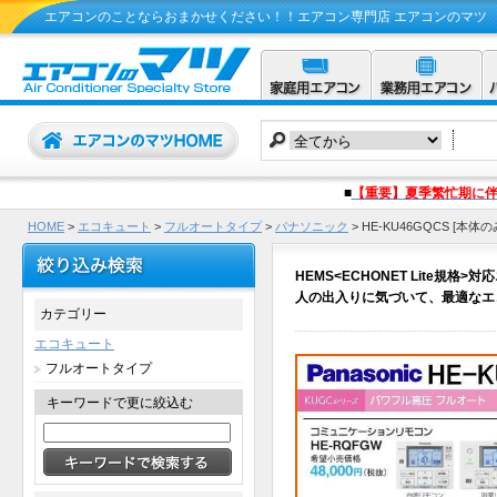
エアコンのことならおまかせください！！エアコン専門店 エアコンのマツ
■
【重要】夏季繁忙期に
HOME
>
エコキュート
>
フルオートタイプ
>
パナソニック
>
HE-KU46GQCS [本体
HEMS<ECHONET Lite規格
人の出入りに気づいて、最適なエ
カテゴリー
エコキュート
フルオートタイプ
キーワードで更に絞込む