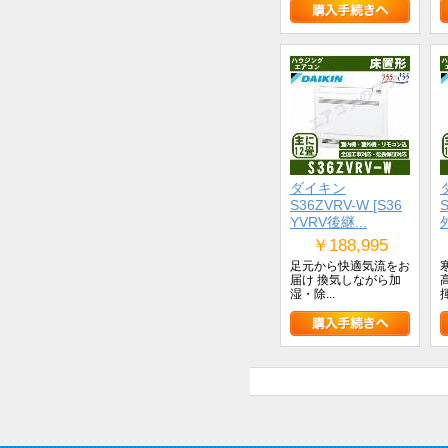
ダイキン
S36ZVRV-W [S36
YVRV後継...
￥188,995
足元から快適気流をお
届け 換気しながら加
湿・除...
揮