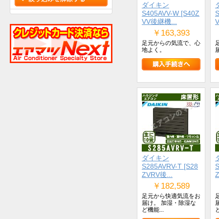
ダイキン
S405AVV-W [S40Z
S
VV後継機...
￥163,393
足元からの気流で、心
地よく。
ダイキン
S285AVRV-T [S28
S
ZVRV後...
Z
￥182,589
足元から快適気流をお
届け。 加湿・除湿な
ど機能...
ど