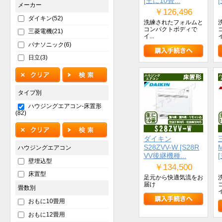
[主に10畳...
メーカー
￥126,496
ダイキン(52)
洗練されたフォルムと
コンパクトボディで
三菱電機(21)
イ...
イ
パナソニック(6)
日立(3)
タイプ別
ハウジングエアコン-床置形
(82)
ダイキン
S28ZVV-W [S28R
ハウジングエアコン
VV後継機種...
壁埋込型
￥134,500
床置型
足元から快適気流をお
届け
畳数別
イ
おもに10畳用
おもに12畳用