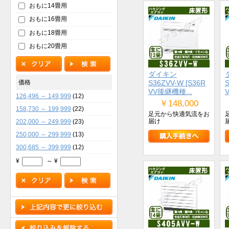
おもに14畳用
おもに16畳用
おもに18畳用
おもに20畳用
ダイキン
S36ZVV-W [S36R
S
価格
VV後継機種...
126,496 ～ 149,999
(12)
￥148,000
158,730 ～ 199,999
(22)
足元から快適気流をお
届け
202,000 ～ 249,999
(23)
250,000 ～ 299,999
(13)
300,685 ～ 399,999
(12)
¥
～ ¥