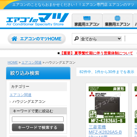
エアコンのことならおまかせください！！エアコン専門店 エアコンのマツ
■
【重要】夏季繁忙期に伴う営業体制について
HOME
>
エアコン関連
> ハウジングエアコン
82件中、1件から30件までを表示
カテゴリー
エアコン関連
ハウジングエアコン
キーワードで更に絞込む
三菱電機
MFZ-K2826AS-B