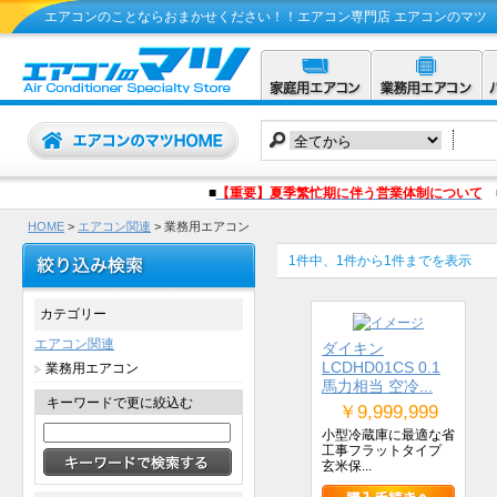
エアコンのことならおまかせください！！エアコン専門店 エアコンのマツ
■
【重要】夏季繁忙期に伴う営業体制について
HOME
>
エアコン関連
> 業務用エアコン
1件中、1件から1件までを表示
カテゴリー
エアコン関連
ダイキン
LCDHD01CS 0.1
業務用エアコン
馬力相当 空冷...
キーワードで更に絞込む
￥9,999,999
小型冷蔵庫に最適な省
工事フラットタイプ
玄米保...