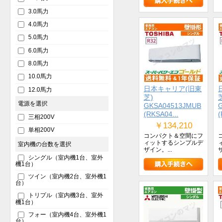
3.0馬力
4.0馬力
5.0馬力
6.0馬力
8.0馬力
10.0馬力
日本キャリア(旧東
12.0馬力
芝)
電源を選択
GKSA04513JMUB
(RKSA04...
(
三相200V
￥134,210
単相200V
コンパクト＆空間にフ
ィットするシンプルデ
室内機の台数を選択
ザイン。...
シングル（室内機1台、室外
機1台）
ツイン（室内機2台、室外機1
台）
トリプル（室内機3台、室外
機1台）
フォー（室内機4台、室外機1
台）