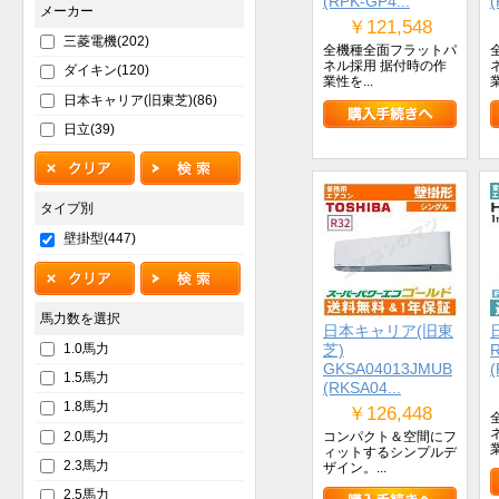
(RPK-GP4...
(
メーカー
￥121,548
三菱電機(202)
全機種全面フラットパ
ネル採用 据付時の作
ダイキン(120)
業性を...
業
日本キャリア(旧東芝)(86)
日立(39)
タイプ別
壁掛型(447)
馬力数を選択
日本キャリア(旧東
1.0馬力
芝)
GKSA04013JMUB
(
1.5馬力
(RKSA04...
1.8馬力
￥126,448
2.0馬力
コンパクト＆空間にフ
業
ィットするシンプルデ
2.3馬力
ザイン。...
2.5馬力