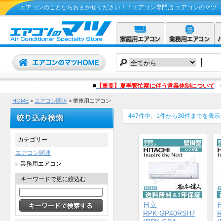
エアコンのことならおまかせください！！エアコン専門店 エアコンのマツ
■
【重要】夏季繁忙期に伴う営業体制について
HOME
>
エアコン関連
> 業務用エアコン
447件中、1件から30件までを表示
カテゴリー
エアコン関連
業務用エアコン
キーワードで更に絞込む
日立
RPK-GP40RSH7