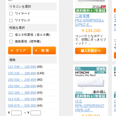
リモコンを選択
ワイヤード
三菱電機
PKZ-ERMP40SLL
ワイヤレス
5(PKZ-E...
性能を選択
1
￥134,240
省エネ性重視（省エネ機）
コンパクトなボディ
で、空間にすっきりフ
価格重視（標準機）
ィット！ ...
価格
121,548 ～ 149,999
(48)
150,230 ～ 199,999
(149)
200,500 ～ 249,999
(90)
250,694 ～ 299,999
(43)
310,166 ～ 399,999
(43)
414,539 ～ 499,999
(30)
日立
RPK-GP50RSHJ7
509,676 ～ 500,000
(44)
(RPK-GP...
(
¥
～ ¥