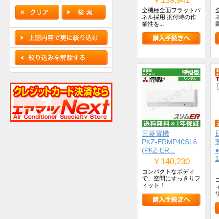
￥139,941
全機種全面フラットパ
ネル採用 据付時の作
業性を...
業
三菱電機
PKZ-ERMP40SL6
(PKZ-ER...
1
￥140,230
コンパクトなボディ
で、空間にすっきりフ
ィット！ ...