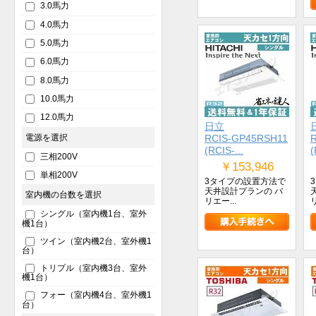
3.0馬力
4.0馬力
5.0馬力
6.0馬力
8.0馬力
10.0馬力
12.0馬力
日立
電源を選択
RCIS-GP45RSH11
(RCIS-...
(
三相200V
￥153,946
単相200V
3タイプの設置方法で
天井設計プランの バ
室内機の台数を選択
リエー...
リ
シングル（室内機1台、室外
機1台）
ツイン（室内機2台、室外機1
台）
トリプル（室内機3台、室外
機1台）
フォー（室内機4台、室外機1
台）