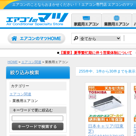
エアコンのことならおまかせください！！エアコン専門店 エアコンのマツ
■
【重要】夏季繁忙期に伴う営業体制について
HOME
>
エアコン関連
> 業務用エアコン
255件中、1件から30件までを表示
カテゴリー
エアコン関連
業務用エアコン
キーワードで更に絞込む
日本キャリア(旧東
芝)