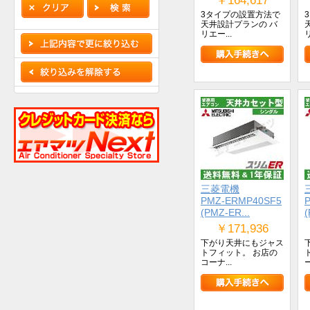
￥164,617
3タイプの設置方法で
天井設計プランの バ
リエー...
リ
三菱電機
PMZ-ERMP40SF5
(PMZ-ER...
(
￥171,936
下がり天井にもジャス
トフィット。 お店の
コーナ...