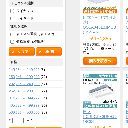
リモコンを選択
ワイヤレス
日本キャリア(旧東
ワイヤード
芝)
性能を選択
GSSA04513JMUB
(RSSA04...
S
省エネ性重視（省エネ機）
￥154,855
価格重視（標準機）
設置3方式。 高天井に
も対応。 （※メーカ
在...
在
価格
145,584 ～ 149,999
(8)
153,946 ～ 199,999
(72)
202,795 ～ 249,999
(62)
252,640 ～ 299,999
(22)
314,973 ～ 399,999
(34)
405,022 ～ 499,999
(20)
日立
509,696 ～ 500,000
(37)
RCIS-GP50RSHJ9
¥
～ ¥
(RCIS-...
(