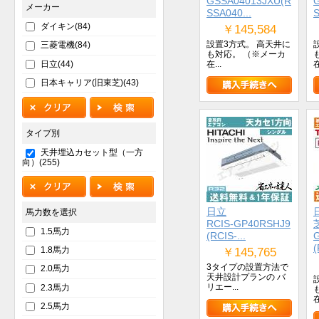
GSSA04013JXU(R
メーカー
SSA040...
S
ダイキン(84)
￥145,584
設置3方式。 高天井に
三菱電機(84)
も対応。 （※メーカ
日立(44)
在...
在
日本キャリア(旧東芝)(43)
タイプ別
天井埋込カセット型（一方
向）(255)
日立
馬力数を選択
RCIS-GP40RSHJ9
1.5馬力
(RCIS-...
(
1.8馬力
￥145,765
3タイプの設置方法で
2.0馬力
天井設計プランの バ
リエー...
2.3馬力
在
2.5馬力