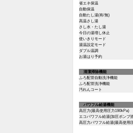
省エネ保温
自動保温
自動たし湯(有/無)
高温さし湯
さし水・たし湯
今日の湯増し休止
使いきりモード
湯温設定モード
ダブル温調
お湯はり予約
清潔掃除機能
ふろ配管自動洗浄機能
ふろ配管洗浄機能
汚れんコート
パワフル給湯機能
高圧力(最高使用圧力190kPa)
エコパワフル給湯(加圧ポンプ
高圧力パワフル給湯(最高使用圧力