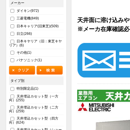
メーカー
ダイキン(972)
三菱電機(849)
天井面に溶け込みや
日本キャリア(旧東芝)(509)
※メーカ在庫確認必
日立(266)
日本キヤリア（旧：東芝キヤ
リア）(6)
その他(1)
パナソニック(1)
タイプ別
特別限定品(1)
天井埋込カセット型（一方
向）(255)
天井埋込カセット型（二方
向）(259)
天井埋込カセット型（四方
向）(624)
天井埋込カセット型（ショー