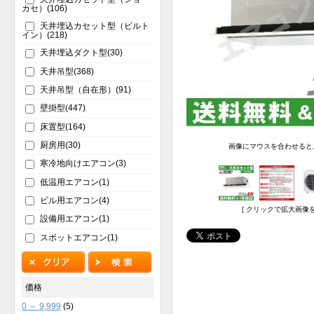
カセ）(106)
天井埋込カセット型（ビルト
イン）(218)
天井埋込ダクト型(30)
天井吊型(368)
天井吊型（自在形）(91)
壁掛型(447)
床置型(164)
厨房用(30)
画像にマウスを合わせると
寒冷地向けエアコン(3)
低温用エアコン(1)
ビル用エアコン(4)
[ クリックで拡大画像を
設備用エアコン(1)
スポットエアコン(1)
価格
0 ～ 9,999
(5)