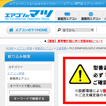
エアコンのことならおまかせください！！エアコン専門店 エアコンのマツ
■
【重要】夏季繁忙期に伴う営業体制について
HOME
>
エアコン関連
>
業務用エアコン
>
三菱電機
>
PLZ-ERMP40SL5(PLZ
カテゴリー
エアコン関連
業務用エアコン
キーワードで更に絞込む