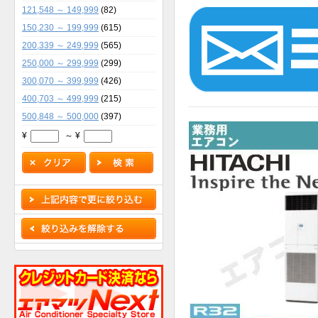
121,548 ～ 149,999
(82)
150,230 ～ 199,999
(615)
200,339 ～ 249,999
(565)
250,000 ～ 299,999
(299)
300,070 ～ 399,999
(426)
400,703 ～ 499,999
(215)
500,848 ～ 500,000
(397)
¥
～ ¥