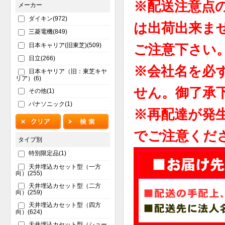
※配送注意点
メーカー
ダイキン(972)
は出荷出来ま
三菱電機(849)
日本キャリア(旧東芝)(509)
ご注意下さい
日立(266)
※会社名を必
日本キヤリア（旧：東芝キヤ
リア）(6)
せん。御了承
その他(1)
パナソニック(1)
※再配達が発
でご注意くだ
タイプ別
特別限定品(1)
天井埋込カセット型（一方
向）(255)
天井埋込カセット型（二方
向）(259)
天井埋込カセット型（四方
向）(624)
天井埋込カセット型（ショー