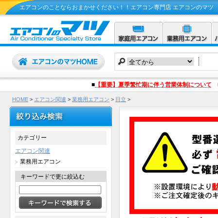
エアコンのことならおまかせください！！エアコン専門店 エアコンのマツ
■
【重要】夏季繁忙期に伴う営業体制について
HOME
>
エアコン関連
>
業務用エアコン
>
日立
>
RPV-GP63RSH6(RPV-GP63RSH5の後継機種) 2.5馬力相当 シングル ペア
カテゴリー
エアコン関連
業務用エアコン
キーワードで更に絞込む