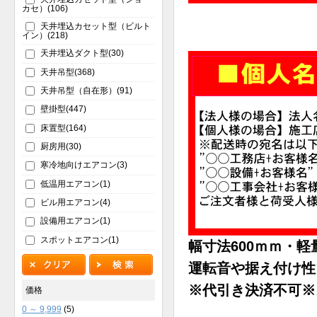
カセ）(106)
天井埋込カセット型（ビルト
イン）(218)
天井埋込ダクト型(30)
天井吊型(368)
天井吊型（自在形）(91)
壁掛型(447)
床置型(164)
厨房用(30)
寒冷地向けエアコン(3)
低温用エアコン(1)
ビル用エアコン(4)
設備用エアコン(1)
スポットエアコン(1)
幅寸法600ｍｍ・軽
運転音や据え付け性
※代引き決済不可※
価格
0 ～ 9,999
(5)