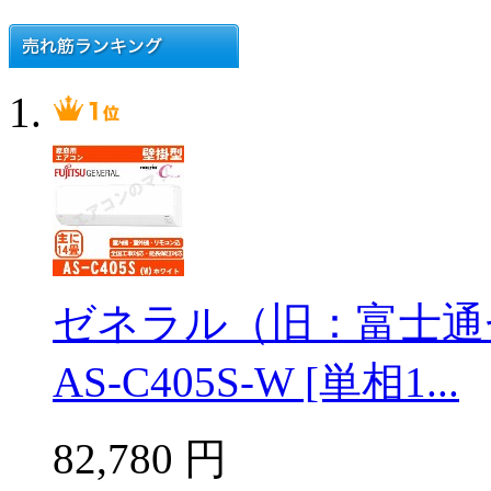
ゼネラル（旧：富士通
AS-C405S-W [単相1...
82,780
円