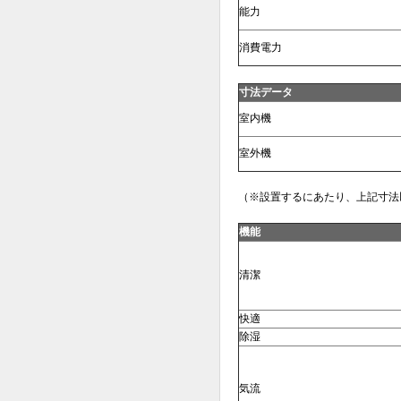
能力
消費電力
寸法データ
室内機
室外機
（※設置するにあたり、上記寸法
機能
清潔
快適
除湿
気流