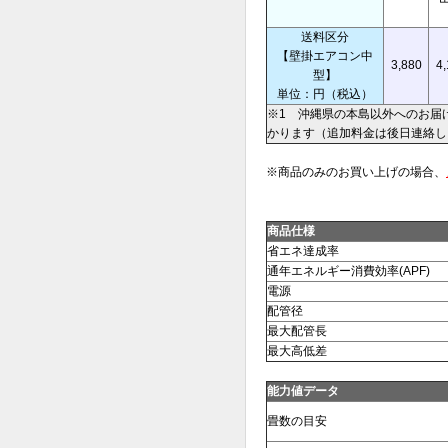
送料区分
【壁掛エアコン中
3,880
4,
型】
単位：円（税込）
※1 沖縄県の本島以外へのお届
かります（追加料金は後日連絡し
※商品のみのお買い上げの場合、
商品仕様
省エネ達成率
通年エネルギー消費効率(APF)
電源
配管径
最大配管長
最大高低差
能力値データ
畳数の目安