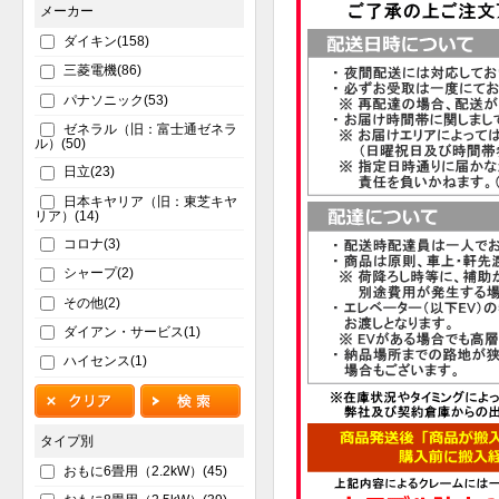
メーカー
ダイキン(158)
三菱電機(86)
パナソニック(53)
ゼネラル（旧：富士通ゼネラ
ル）(50)
日立(23)
日本キヤリア（旧：東芝キヤ
リア）(14)
コロナ(3)
シャープ(2)
その他(2)
ダイアン・サービス(1)
ハイセンス(1)
タイプ別
おもに6畳用（2.2kW）(45)