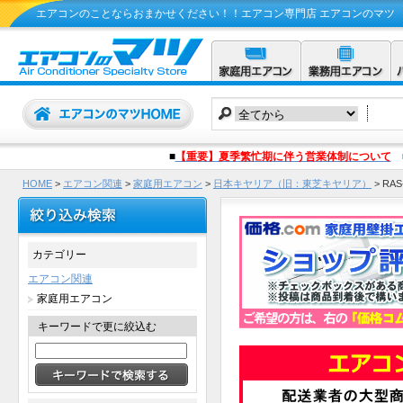
エアコンのことならおまかせください！！エアコン専門店 エアコンのマツ
■
【重要】夏季繁忙期に伴う営業体制について
HOME
>
エアコン関連
>
家庭用エアコン
>
日本キヤリア（旧：東芝キヤリア）
>
RA
カテゴリー
エアコン関連
家庭用エアコン
キーワードで更に絞込む