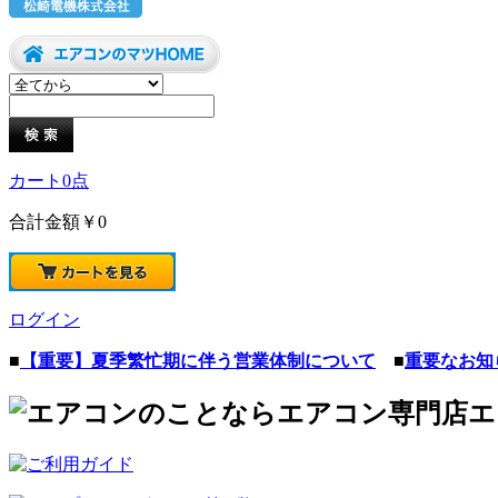
カート
0
点
合計金額
￥0
ログイン
■
【重要】夏季繁忙期に伴う営業体制について
■
重要なお知