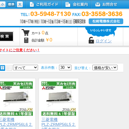
0
カート
点
￥0
合計金額
ログイン
サイトにご注意ください！
表示件数：
並び替え：
三菱電機
三菱電機
PLZ-ZRMP56L6 2.
PLZ-ZRMP56L5 2.