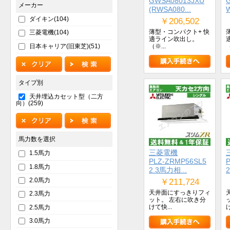
GWSA08013JXU
メーカー
(RWSA080...
W
ダイキン(104)
￥206,502
薄型・コンパクト+ 快
三菱電機(104)
適ライン吹出し。
日本キャリア(旧東芝)(51)
（※...
（
タイプ別
天井埋込カセット型（二方
向）(259)
馬力数を選択
三菱電機
1.5馬力
PLZ-ZRMP56SL5
1.8馬力
2.3馬力相...
2.0馬力
￥211,724
天井面にすっきりフィ
2.3馬力
ット。 左右に吹き分
けて快...
け
2.5馬力
3.0馬力