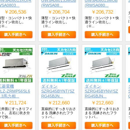
GWSA08013XU(R
GWSA08013JMUB
GWSA08013MUB
SA0803...
(RWSA08...
(RWSA080...
￥206,536
￥206,704
￥206,732
薄型・コンパクト+ 快
薄型・コンパクト+ 快
薄型・コンパクト+ 快
適ライン吹出し。
適ライン吹出し。
適ライン吹出し。
※...
（※...
（※...
三菱電機
ダイキン
ダイキン
PLZ-ZRMP56SL6
SZRG45BYNT(SZ
SZRG45BYNV(SZ
2.3馬力相...
RG45BJN...
RG45BJN...
￥211,724
￥212,660
￥212,660
天井面にすっきりフィ
直線的にすっきりおさ
直線的にすっきりおさ
ット。 左右に吹き分
まる 洗練されたフラ
まる 洗練されたフラ
て快...
ットパ...
ットパ...