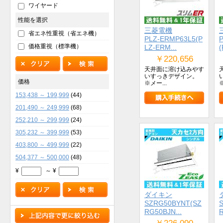
ワイヤード
性能を選択
三菱電機
省エネ性重視（省エネ機）
PLZ-ERMP63L5(P
価格重視（標準機）
LZ-ERM...
(
￥220,656
天井面に溶け込みやす
いすっきデザイン。
価格
※メー...
※
153,438 ～ 199,999
(44)
201,490 ～ 249,999
(68)
252,210 ～ 299,999
(24)
305,232 ～ 399,999
(53)
403,800 ～ 499,999
(22)
504,377 ～ 500,000
(48)
¥
～ ¥
ダイキン
SZRG50BYNT(SZ
RG50BJN...
R