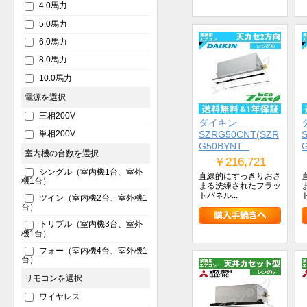
4.0馬力
5.0馬力
6.0馬力
8.0馬力
10.0馬力
電源を選択
三相200V
ダイキン
SZRG50CNT(SZR
単相200V
G50BYNT...
G
室内機の台数を選択
￥216,721
シングル（室内機1台、室外
直線的にすっきりおさ
機1台）
まる洗練されたフラッ
トパネル...
ツイン（室内機2台、室外機1
台）
トリプル（室内機3台、室外
機1台）
フォー（室内機4台、室外機1
台）
リモコンを選択
ワイヤレス