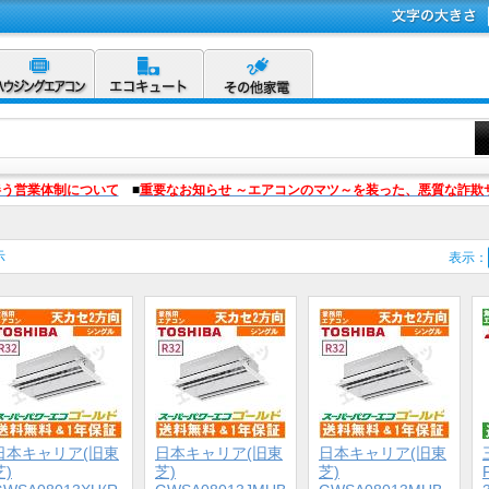
伴う営業体制について
■
重要なお知らせ ～エアコンのマツ～を装った、悪質な詐欺
示
表示：
日本キャリア(旧東
日本キャリア(旧東
日本キャリア(旧東
芝)
芝)
芝)